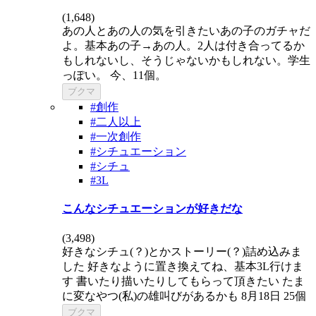
(
1,648
)
あの人とあの人の気を引きたいあの子のガチャだ
よ。基本あの子→あの人。2人は付き合ってるか
もしれないし、そうじゃないかもしれない。学生
っぽい。 今、11個。
ブクマ
#創作
#二人以上
#一次創作
#シチュエーション
#シチュ
#3L
こんなシチュエーションが好きだな
(
3,498
)
好きなシチュ(？)とかストーリー(？)詰め込みま
した 好きなように置き換えてね、基本3L行けま
す 書いたり描いたりしてもらって頂きたい たま
に変なやつ(私)の雄叫びがあるかも 8月18日 25個
ブクマ