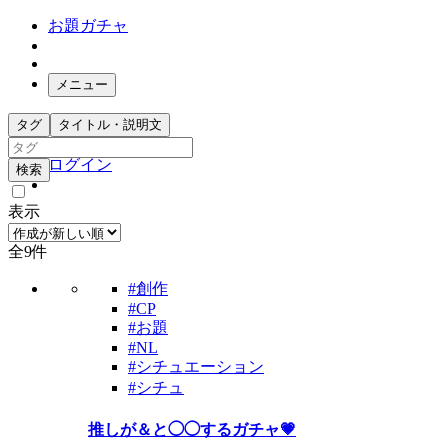
お題ガチャ
メニュー
お題箱
タグ
タイトル・説明文
ガチャ検索
ログイン
検索
表示
全9件
#創作
#CP
#お題
#NL
#シチュエーション
#シチュ
推しが＆と◯◯するガチャ💗