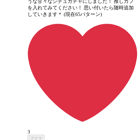
うな甘々なシチュガチャにしました！ 推しカプ
を入れてみてください！ 思い付いたら随時追加
していきます＊ (現在65パターン)
3
ブクマ