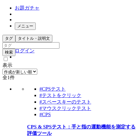
お題ガチャ
メニュー
お題箱
タグ
タイトル・説明文
ガチャ検索
ログイン
検索
表示
全1件
#CPSテスト
#テストをクリック
#スペースキーのテスト
#マウスクリックテスト
#CPS
CPS & SPSテスト：手と指の運動機能を測定する
評価ツール