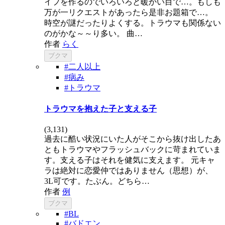
イプを作るのでいろいろと暖かい目で…。もしも
万が一リクエストがあったら是非お題箱で…。
時空が謎だったりよくする。トラウマも関係ない
のがかな～～り多い。 曲…
作者
らく
ブクマ
#二人以上
#病み
#トラウマ
トラウマを抱えた子と支える子
(
3,131
)
過去に酷い状況にいた人がそこから抜け出したあ
ともトラウマやフラッシュバックに苛まれていま
す。支える子はそれを健気に支えます。 元キャ
ラは絶対に恋愛仲ではありません（思想）が、
3L可です。たぶん。どちら…
作者
例
ブクマ
#BL
#バドエン