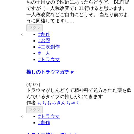
ちの子用なので性癖にあったらどうぞ。 BL前提
ですが（一人称改変で）3L行けると思います。
一人称改変などご自由にどうぞ。 当たり前のよ
うに同棲してますし…
ブクマ
#創作
#お題
#二次創作
#一人
#トラウマ
推しのトラウマガチャ
(
3,977
)
トラウマがしんどくて精神科で処方された薬を飲
んでいるタイプの推しが出てきます
作者
もちもちきんちゃく
ブクマ
#トラウマ
#創作