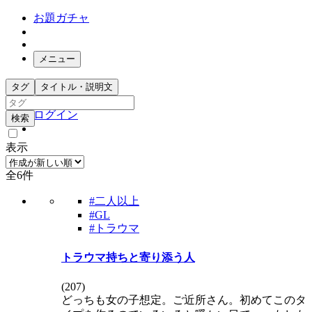
お題ガチャ
メニュー
お題箱
タグ
タイトル・説明文
ガチャ検索
ログイン
検索
表示
全6件
#二人以上
#GL
#トラウマ
トラウマ持ちと寄り添う人
(
207
)
どっちも女の子想定。ご近所さん。初めてこのタ