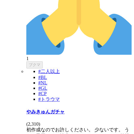
1
ブクマ
#二人以上
#BL
#NL
#GL
#CP
#トラウマ
やみきゅんガチャ
(
2,310
)
初作成なのでお許しください。 少ないです。 う