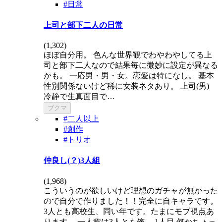
#日常
上司と部下二人の日常
(
1,302
)
ほぼ自分用。 色んな世界観でわやわやしてる上
司と部下二人なので結果毎に微妙に設定が異なる
かも。 一応男・男・女。恋愛は特になし。 基本
性別関係ないけど稀に女装ネタあり。 上司(男)
冷静で生真面目で…
ブクマ
#二人以上
#創作
#トリオ
仲良し(？)3人組
(
1,968
)
こういうのが欲しいけど理想のガチャが無かった
ので自分で作りました！！完全に自キャラです。
3人とも高校生、同い年です。たまにモブ視点あ
ります。 一人称は3人とも俺。 1人目 何かちょっ