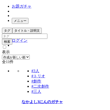
お題ガチャ
メニュー
お題箱
タグ
タイトル・説明文
ガチャ検索
ログイン
検索
表示
全11件
#3人
#トリオ
#創作
#二次創作
#三人
なかよし3にんのガチャ