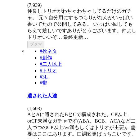
(
7,939
)
仲良しトリオがわちゃわちゃしてるだけのガチ
ャ。 元々自分用にするつもりがなんかいっぱい
書いてたので公開してみる。 いっぱい回しても
らえて嬉しいですありがとうございます。仲よし
トリオいいぞ… 最終更新…
ブクマ
#死ネタ
#創作
#二人以上
#トリオ
#3L
#鬱
遺された人達
(
1,603
)
AとAに遺されたBとCで構成された、CP以上
orCP未満なガチャです(ABA、BCB、ACAなど二
人づつのCP以上/未満もしくはトリオが主要)。需
要はここにあります。口調変更ばっちこいです。