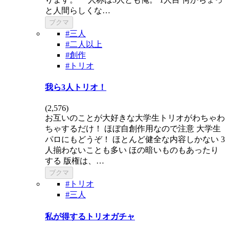
と人間らしくな…
ブクマ
#三人
#二人以上
#創作
#トリオ
我ら3人トリオ！
(
2,576
)
お互いのことが大好きな大学生トリオがわちゃわ
ちゃするだけ！ ほぼ自創作用なので注意 大学生
パロにもどうぞ！ ほとんど健全な内容しかない 3
人揃わないことも多い ほの暗いものもあったり
する 版権は、…
ブクマ
#トリオ
#三人
私が得するトリオガチャ