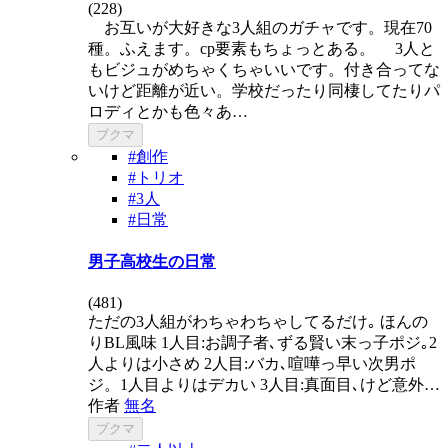
(
228
)
お互いが大好きな3人組のガチャです。現在70
種。ふえます。cp要素もちょっとある。 3人と
もビジュがめちゃくちゃいいです。付き合ってな
いけど距離が近い。学校だったり同棲してたりパ
ロディとかも色々あ…
ブクマ
#創作
#トリオ
#3人
#日常
男子高校生の日常
(
481
)
ただの3人組がわちゃわちゃしてるだけ｡ ほんの
りBL風味 1人目:お調子者､ずる賢い末っ子ポジ｡2
人よりは小さめ 2人目:バカ､喧嘩っ早い次男ポ
ジ。1人目よりはデカい 3人目:真面目､けど意外…
作者
無名
ブクマ