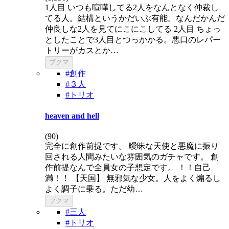
1人目 いつも喧嘩してる2人をなんとなく仲裁し
てる人。結構というかだいぶ有能。なんだかんだ
仲良しな2人を見てにこにこしてる 2人目 ちょっ
としたことで3人目とつっかかる。悪口のレパー
トリーがカスとか…
ブクマ
#創作
#３人
#トリオ
heaven and hell
(
90
)
完全に創作前提です。 曖昧な天使と悪魔に振り
回される人間みたいな雰囲気のガチャです。 創
作前提なんで全員女の子想定です。 ！！自己
満！！ 【天国】 無邪気な少女。人をよく煽るし
よく調子に乗る。ただ幼…
ブクマ
#三人
#トリオ