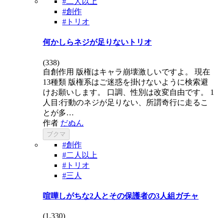
#二人以上
#創作
#トリオ
何かしらネジが足りないトリオ
(
338
)
自創作用 版権はキャラ崩壊激しいですよ。 現在
13種類 版権系はご迷惑を掛けないように検索避
けお願いします。 口調、性別は改変自由です。 1
人目:行動のネジが足りない、所謂奇行に走るこ
とが多…
作者
だぬん
ブクマ
#創作
#二人以上
#トリオ
#三人
喧嘩しがちな2人とその保護者の3人組ガチャ
(
1,330
)