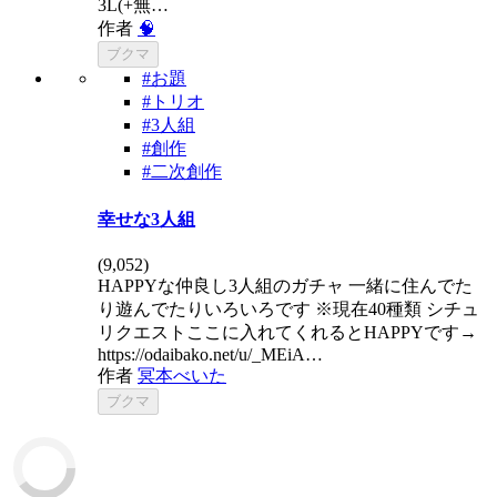
3L(+無…
作者
🧠
ブクマ
#お題
#トリオ
#3人組
#創作
#二次創作
幸せな3人組
(
9,052
)
HAPPYな仲良し3人組のガチャ 一緒に住んでた
り遊んでたりいろいろです ※現在40種類 シチュ
リクエストここに入れてくれるとHAPPYです→
https://odaibako.net/u/_MEiA…
作者
冥本べいた
ブクマ