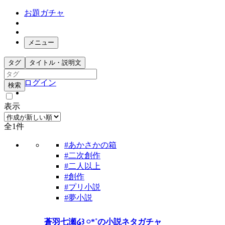
お題ガチャ
メニュー
お題箱
タグ
タイトル・説明文
ガチャ検索
ログイン
検索
表示
全1件
#あかさかの箱
#二次創作
#二人以上
#創作
#プリ小説
#夢小説
蒼羽七瀬໒꒱ 𓏸*˚の小説ネタガチャ