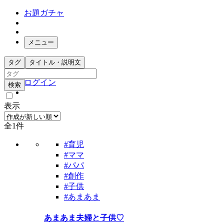
お題ガチャ
メニュー
お題箱
タグ
タイトル・説明文
ガチャ検索
ログイン
検索
表示
全1件
#育児
#ママ
#パパ
#創作
#子供
#あまあま
あまあま夫婦と子供♡