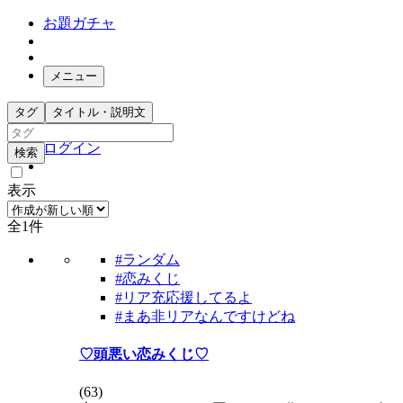
お題ガチャ
メニュー
お題箱
タグ
タイトル・説明文
ガチャ検索
ログイン
検索
表示
全1件
#ランダム
#恋みくじ
#リア充応援してるよ
#まあ非リアなんですけどね
♡頭悪い恋みくじ♡
(
63
)