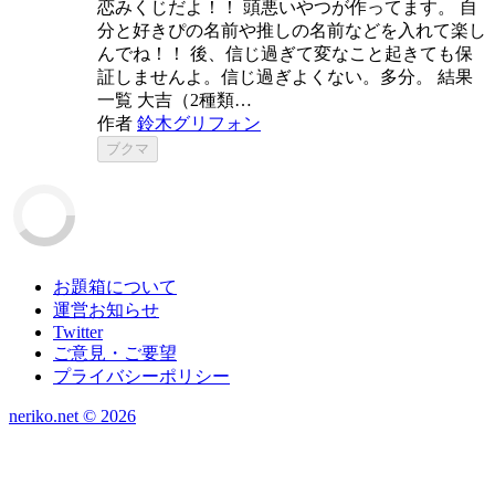
恋みくじだよ！！ 頭悪いやつが作ってます。 自
分と好きぴの名前や推しの名前などを入れて楽し
んでね！！ 後、信じ過ぎて変なこと起きても保
証しませんよ。信じ過ぎよくない。多分。 結果
一覧 大吉（2種類…
作者
鈴木グリフォン
ブクマ
お題箱について
運営お知らせ
Twitter
ご意見・ご要望
プライバシーポリシー
neriko.net ©
2026