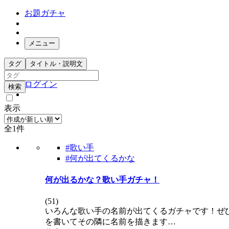
お題ガチャ
メニュー
お題箱
タグ
タイトル・説明文
ガチャ検索
ログイン
検索
表示
全1件
#歌い手
#何が出てくるかな
何が出るかな？歌い手ガチャ！
(
51
)
いろんな歌い手の名前が出てくるガチャです！ぜひ試
を書いてその隣に名前を描きます…