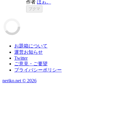
作者
ほゎ。
ブクマ
お題箱について
運営お知らせ
Twitter
ご意見・ご要望
プライバシーポリシー
neriko.net ©
2026