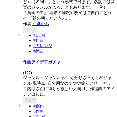
ど）（名詞）」という形式で出ます。名詞には音
楽のジャンルが入ることもあります。 （例）
「黄金の主」 結果の解釈や改変はご自由にどう
ぞ 「朝の朝」というふ…
作者
紅魅かみ
ブクマ
#DTM
#作曲
#アレンジ
#編曲
作曲アイデアガチャ
(
177
)
ジャンル × ジャンル (vibes) 分類ざっくり80ジャ
ンル(現時点) 自分用なのでやや偏りアリ。 カッ
コ内はさらに縛りが欲しい人向け。作編曲のアイ
デア出しに。
ブクマ
#創作
#作曲
#DTM