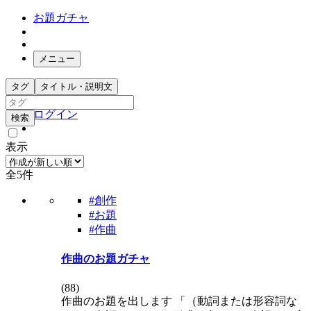
お題ガチャ
メニュー
お題箱
タグ
タイトル・説明文
ガチャ検索
ログイン
検索
表示
全5件
#創作
#お題
#作曲
作曲のお題ガチャ
(
88
)
作曲のお題を出します 「（動詞または形容詞な