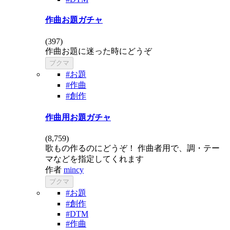
作曲お題ガチャ
(
397
)
作曲お題に迷った時にどうぞ
ブクマ
#お題
#作曲
#創作
作曲用お題ガチャ
(
8,759
)
歌もの作るのにどうぞ！ 作曲者用で、調・テー
マなどを指定してくれます
作者
mincy
ブクマ
#お題
#創作
#DTM
#作曲