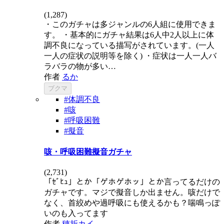
(
1,287
)
・このガチャは多ジャンルの6人組に使用できま
す。 ・基本的にガチャ結果は6人中2人以上に体
調不良になっている描写がされています。(一人
一人の症状の説明等を除く) ・症状は一人一人バ
ラバラの物が多い…
作者
るか
ブクマ
#体調不良
#咳
#呼吸困難
#擬音
咳・呼吸困難擬音ガチャ
(
2,731
)
「ｾﾞﾋｭ」とか「ゲホゲホッ」とか言ってるだけの
ガチャです。マジで擬音しか出ません。咳だけで
なく、首絞めや過呼吸にも使えるかも？喘鳴っぽ
いのも入ってます
作者
穂折カイ