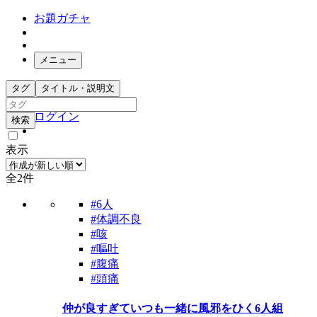
お題ガチャ
メニュー
お題箱
タグ
タイトル・説明文
ガチャ検索
ログイン
検索
表示
全2件
#6人
#体調不良
#咳
#嘔吐
#腹痛
#頭痛
仲が良すぎていつも一緒に風邪をひく6人組