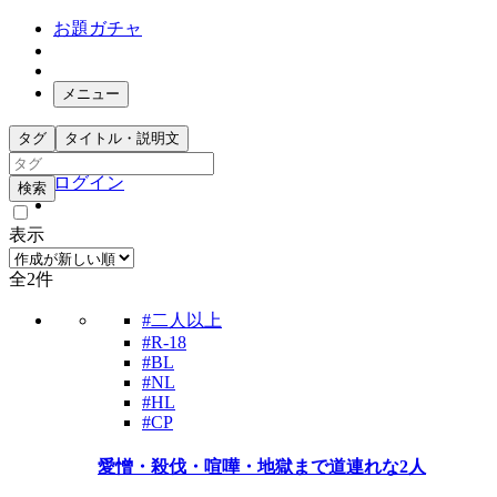
お題ガチャ
メニュー
お題箱
タグ
タイトル・説明文
ガチャ検索
ログイン
検索
表示
全2件
#二人以上
#R-18
#BL
#NL
#HL
#CP
愛憎・殺伐・喧嘩・地獄まで道連れな2人