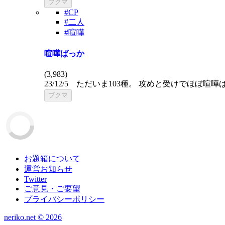
ブクマ
#CP
#二人
#喧嘩
喧嘩ばっか
(
3,983
)
23/12/5 ただいま103種。 攻めと受けでほ
ブクマ
お題箱について
運営お知らせ
Twitter
ご意見・ご要望
プライバシーポリシー
neriko.net ©
2026