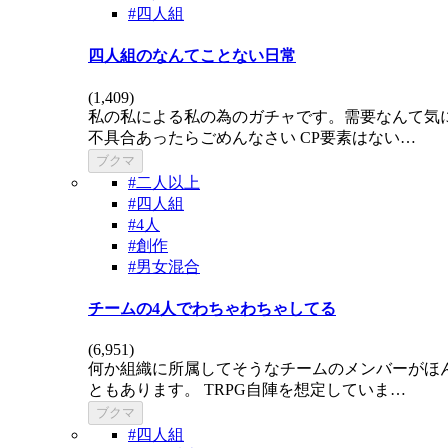
#四人組
四人組のなんてことない日常
(
1,409
)
私の私による私の為のガチャです。需要なんて気
不具合あったらごめんなさい CP要素はない…
ブクマ
#二人以上
#四人組
#4人
#創作
#男女混合
チームの4人でわちゃわちゃしてる
(
6,951
)
何か組織に所属してそうなチームのメンバーがほん
ともあります。 TRPG自陣を想定していま…
ブクマ
#四人組