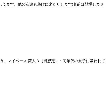
スしてます。他の友達も遊びに来たりします(名前は登場しませ
そう、マイペース 変人３（男想定）：同年代の女子に嫌われて