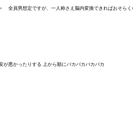
ャ 全員男想定ですが、一人称さえ脳内変換できればおそらく
安が悪かったりする 上から順にバカバカバカバカ