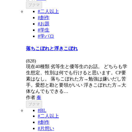
ブクマ
#二人以上
#創作
#お題
#学生
#学パロ
落ちこぼれと浮きこぼれ
(
828
)
現在40種類 劣等生と優等生のお話。 どちらも学
生想定、性別は何でも行けると思います。CP要
素はなし。 落ちこぼれた方→勉強は嫌いだし苦
手。愛想と勘と要領がいい 浮きこぼれた方→大
体なんでもできる…
作者
奏
ブクマ
#BL
#二人以上
#創作
#片想い