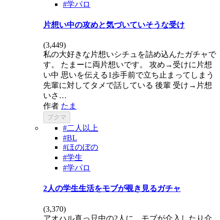
#学パロ
片想い中の攻めと気づいていそうな受け
(
3,449
)
私の大好きな片想いシチュを詰め込んたガチャで
す。 たまーに両片想いです。 攻め→受けに片想
い中 思いを伝える1歩手前で立ち止まってしまう
先輩に対してタメで話している 後輩 受け→片想
いさ…
作者
たま
ブクマ
#二人以上
#BL
#ほのぼの
#学生
#学パロ
2人の学生生活をモブが覗き見るガチャ
(
3,370
)
アオハル真っ只中の2人に、モブが介入したり介