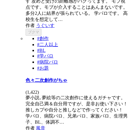
す 攻めと受けの距離感がバグってます。 モブ視
点です。モブが介入することはあんまないです。
多分2人に結界が張られている。 学パロです。 高
校生を想定して…
作者
うぐいす
ブクマ
#創作
#二人以上
#BL
#学パロ
#病院パロ
#お題
色々二次創作がちゃ
(
1,422
)
夢小説､夢絵等の二次創作に使えるガチャです。
完全自己満＆自分用ですが、是非お使い下さい！
推しカプや自分と推しなどで作ってください！
学パロ、病院パロ、兄弟パロ、家族パロ、生理男
子、BL、体調不…
作者
風音