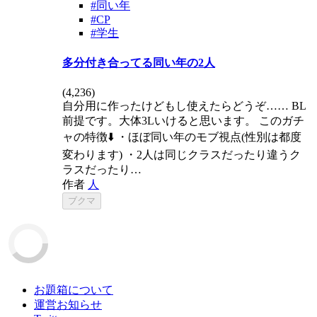
#同い年
#CP
#学生
多分付き合ってる同い年の2人
(
4,236
)
自分用に作ったけどもし使えたらどうぞ…… BL
前提です。大体3Lいけると思います。 このガチ
ャの特徴⬇️ ・ほぼ同い年のモブ視点(性別は都度
変わります) ・2人は同じクラスだったり違うク
ラスだったり…
作者
人
ブクマ
お題箱について
運営お知らせ