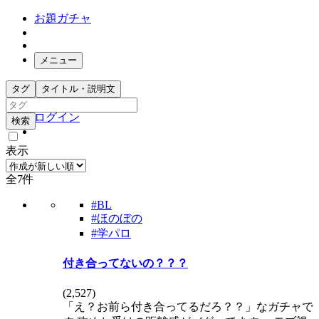
お題ガチャ
メニュー
お題箱
タグ
タイトル・説明文
ガチャ検索
ログイン
検索
表示
全7件
#BL
#ほのぼの
#学パロ
付き合ってないの？？？
(
2,527
)
「え？お前ら付き合ってるだろ？？」なガチャで