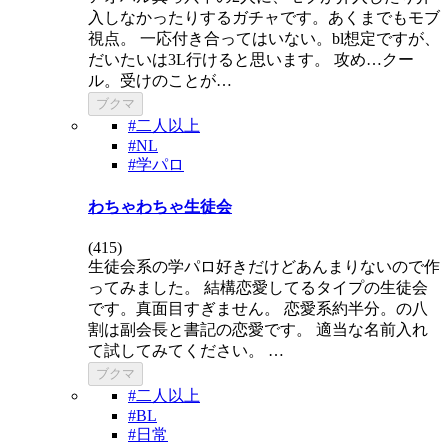
入しなかったりするガチャです。あくまでもモブ
視点。 一応付き合ってはいない。bl想定ですが、
だいたいは3L行けると思います。 攻め…クー
ル。受けのことが…
ブクマ
#二人以上
#NL
#学パロ
わちゃわちゃ生徒会
(
415
)
生徒会系の学パロ好きだけどあんまりないので作
ってみました。 結構恋愛してるタイプの生徒会
です。真面目すぎません。 恋愛系約半分。の八
割は副会長と書記の恋愛です。 適当な名前入れ
て試してみてください。 …
ブクマ
#二人以上
#BL
#日常