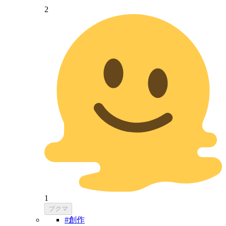
2
1
ブクマ
#創作