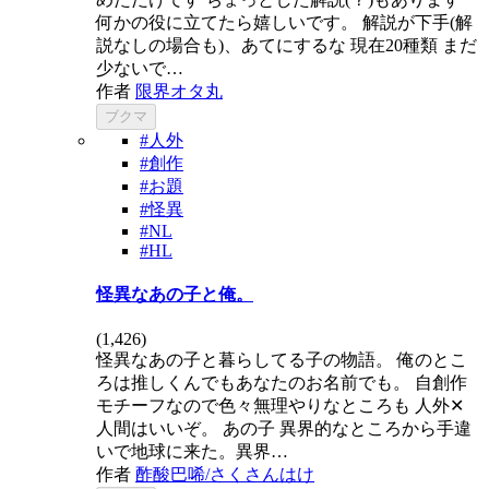
何かの役に立てたら嬉しいです。 解説が下手(解
説なしの場合も)、あてにするな 現在20種類 まだ
少ないで…
作者
限界オタ丸
ブクマ
#人外
#創作
#お題
#怪異
#NL
#HL
怪異なあの子と俺。
(
1,426
)
怪異なあの子と暮らしてる子の物語。 俺のとこ
ろは推しくんでもあなたのお名前でも。 自創作
モチーフなので色々無理やりなところも 人外✕
人間はいいぞ。 あの子 異界的なところから手違
いで地球に来た。異界…
作者
酢酸巴唏/さくさんはけ