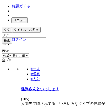
お題ガチャ
メニュー
お題箱
タグ
タイトル・説明文
ガチャ検索
ログイン
検索
表示
全5件
#一人
#怪異
#人外
怪異さんといっしょ！
(
105
)
人間界で噂されてる、いろいろなタイプの怪異が