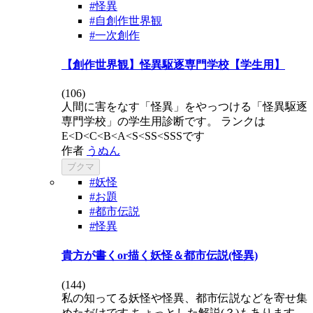
#怪異
#自創作世界観
#一次創作
【創作世界観】怪異駆逐専門学校【学生用】
(
106
)
人間に害をなす「怪異」をやっつける「怪異駆逐
専門学校」の学生用診断です。 ランクは
E<D<C<B<A<S<SS<SSSです
作者
うぬん
ブクマ
#妖怪
#お題
#都市伝説
#怪異
貴方が書くor描く妖怪＆都市伝説(怪異)
(
144
)
私の知ってる妖怪や怪異、都市伝説などを寄せ集
めただけです ちょっとした解説(？)もあります