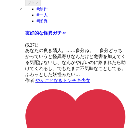
ブクマ
#創作
#一人
#怪異
友好的な怪異ガチャ
(
6,271
)
あなたの良き隣人。……多分ね。 多分どっち
かっていうと怪異寄りなんだけど危害を加えてく
る気配はないし、なんかやばいのに絡まれたら助
けてくれるし、でもたまに不気味なことしてる。
ふわっとした妖怪みたい…
作者
やんごとなきトンチキ少女