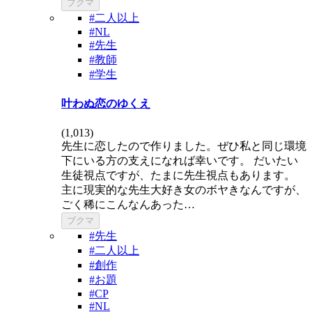
ブクマ
#二人以上
#NL
#先生
#教師
#学生
叶わぬ恋のゆくえ
(
1,013
)
先生に恋したので作りました。ぜひ私と同じ環境
下にいる方の支えになれば幸いです。 だいたい
生徒視点ですが、たまに先生視点もあります。
主に現実的な先生大好き女のボヤきなんですが、
ごく稀にこんなんあった…
ブクマ
#先生
#二人以上
#創作
#お題
#CP
#NL