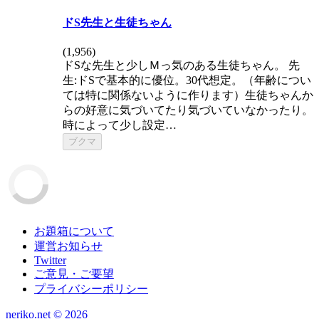
ドS先生と生徒ちゃん
(
1,956
)
ドSな先生と少しＭっ気のある生徒ちゃん。 先
生:ドSで基本的に優位。30代想定。（年齢につい
ては特に関係ないように作ります）生徒ちゃんか
らの好意に気づいてたり気づいていなかったり。
時によって少し設定…
ブクマ
お題箱について
運営お知らせ
Twitter
ご意見・ご要望
プライバシーポリシー
neriko.net ©
2026