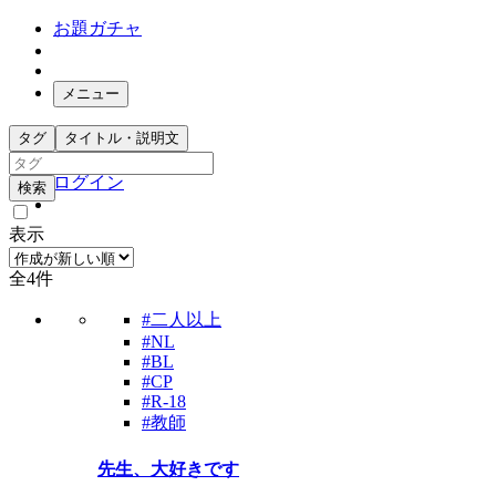
お題ガチャ
メニュー
お題箱
タグ
タイトル・説明文
ガチャ検索
ログイン
検索
表示
全4件
#二人以上
#NL
#BL
#CP
#R-18
#教師
先生、大好きです