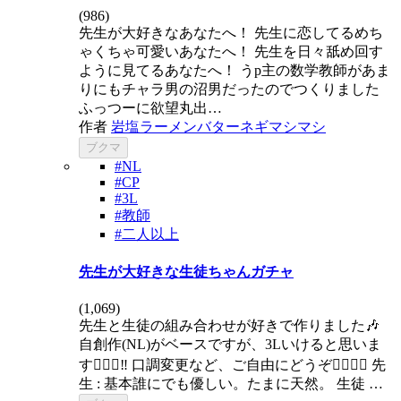
(
986
)
先生が大好きなあなたへ！ 先生に恋してるめち
ゃくちゃ可愛いあなたへ！ 先生を日々舐め回す
ように見てるあなたへ！ うp主の数学教師があま
りにもチャラ男の沼男だったのでつくりました
ふっつーに欲望丸出…
作者
岩塩ラーメンバターネギマシマシ
ブクマ
#NL
#CP
#3L
#教師
#二人以上
先生が大好きな生徒ちゃんガチャ
(
1,069
)
先生と生徒の組み合わせが好きで作りました🎶
自創作(NL)がベースですが、3Lいけると思いま
す🙆🏻‍♀️‼️ 口調変更など、ご自由にどうぞ👍🏻👍🏻 先
生 : 基本誰にでも優しい。たまに天然。 生徒 …