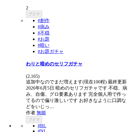
2
ブクマ
#創作
#病み
#不穏
#お題
#暗い
#お題ガチャ
わりと暗めのセリフガチャ
(
2,165
)
追加中なのでまだ増えます(現在100程) 最終更新
2026年6月5日 暗めのセリフガチャです 不穏、病
み、自傷、グロ要素あります 完全個人用で作っ
てるので偏り激しいです お好きなように口調な
どをいじっ…
作者
無能
ブクマ
#BL
#NL