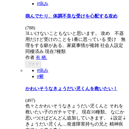
#病み
病んでたり、体調不良な受けを心配する攻め
(
788
)
3Lいけないこともないと思います。 攻め 不器
用だけど受けのことを1番に思っている 受け 無
理をする癖がある、家庭事情が複雑 社会人設定
同棲済み 現在7種類
作者
有 栖.
ブクマ
#病み
#鬱
かわいそうなきょうだい児くんを救いたい！
(
497
)
色々とかわいそうなきょうだい児くんと それを
救いたい子のガチャです。 現在10種類。 なにか
思いつけばどんどん追加していきます。 ⇣設定⇣
きょうだい児くん…発達障害持ちの兄と 精神疾