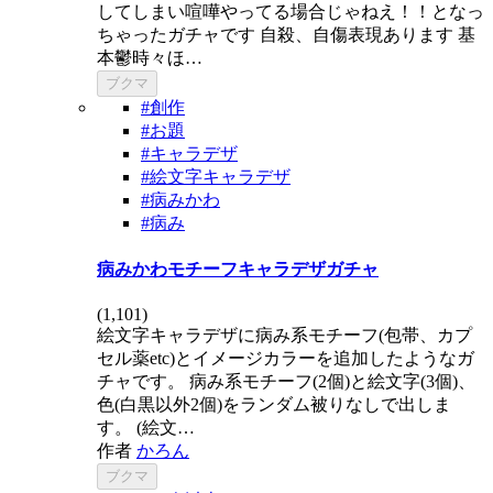
してしまい喧嘩やってる場合じゃねえ！！となっ
ちゃったガチャです 自殺、自傷表現あります 基
本鬱時々ほ…
ブクマ
#創作
#お題
#キャラデザ
#絵文字キャラデザ
#病みかわ
#病み
病みかわモチーフキャラデザガチャ
(
1,101
)
絵文字キャラデザに病み系モチーフ(包帯、カプ
セル薬etc)とイメージカラーを追加したようなガ
チャです。 病み系モチーフ(2個)と絵文字(3個)、
色(白黒以外2個)をランダム被りなしで出しま
す。 (絵文…
作者
かろん
ブクマ