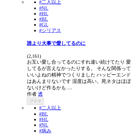
#二人以上
#NL
#HL
#BL
#GL
#シリアス
誰より大事で愛してるのに
(
2,161
)
お互い愛し合ってるのにすれ違い続けてたり 愛
してるが言えなかったりする。 そんな関係って
いいよねの精神でつくりました ハッピーエンド
はあんまりないです 湿度は高い。死ネタはほぼ
ないけど作るかも …
作者
透
ブクマ
#二人以上
#BL
#HL
#NL
#病み