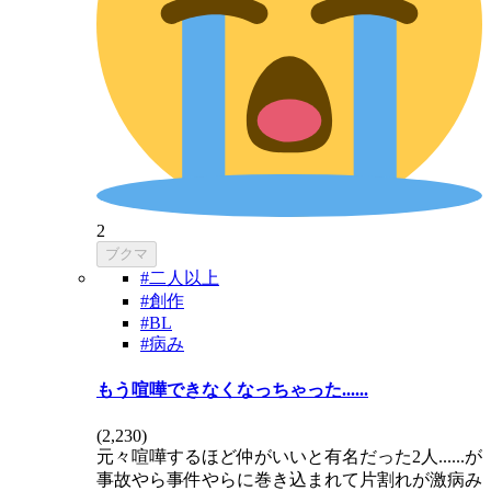
2
ブクマ
#二人以上
#創作
#BL
#病み
もう喧嘩できなくなっちゃった......
(
2,230
)
元々喧嘩するほど仲がいいと有名だった2人......が
事故やら事件やらに巻き込まれて片割れが激病み