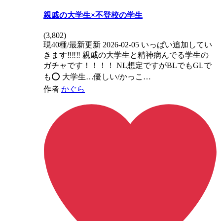
親戚の大学生×不登校の学生
(
3,802
)
現️40種/最新更新 2026-02-05 いっぱい追加してい
きます‼️‼️‼️ 親戚の大学生と精神病んでる学生の
ガチャです！！！！ NL想定ですがBLでもGLで
も️⭕️ 大学生…優しい/かっこ…
作者
かぐら