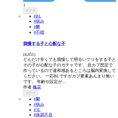
1
ブクマ
#BL
#病み
#鬱
#不穏
我慢する子と心配な子
(
4,651
)
どんだけ辛くても我慢して明るいフリをする子と
その子が心配な子のガチャです。 自カプ想定で
作っているので違和感あるところは脳内変換して
ください。 一応BLですがカプ要素あんまり無い
です。 年齢や設定が…
作者
楓花
ブクマ
#鬱
#病み
#3L
#体調不良