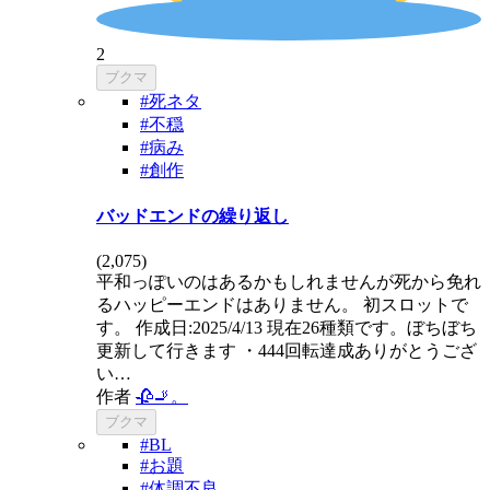
2
ブクマ
#死ネタ
#不穏
#病み
#創作
バッドエンドの繰り返し
(
2,075
)
平和っぽいのはあるかもしれませんが死から免れ
るハッピーエンドはありません。 初スロットで
す。 作成日:2025/4/13 現在26種類です。ぼちぼち
更新して行きます ・444回転達成ありがとうござ
い…
作者
🥀🚬。
ブクマ
#BL
#お題
#体調不良