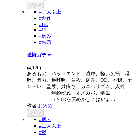
ブクマ
#二人以上
#創作
#BL
#CP
#病み
#お題
懺悔ガチャ
(
4,120
)
あるもの：バッドエンド、喧嘩、軽い欠損、嘔
吐、暴力、過呼吸、自殺、病み、OD、不穏、ヤ
ンデレ、監禁、共依存、カニバリズム、人外
年齢改変、オメガバ、学生
（NTRを仄めかしてはいま…
作者
おめめ
ブクマ
#病み
#二人以上
#鬱