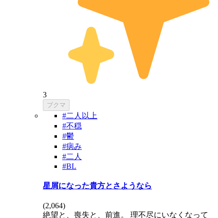
3
ブクマ
#二人以上
#不穏
#鬱
#病み
#二人
#BL
星屑になった貴方とさようなら
(
2,064
)
絶望と、喪失と、前進。 理不尽にいなくなって