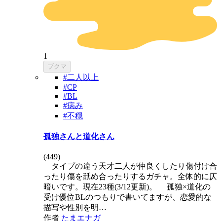
1
ブクマ
#二人以上
#CP
#BL
#病み
#不穏
孤独さんと道化さん
(
449
)
タイプの違う天才二人が仲良くしたり傷付け合
ったり傷を舐め合ったりするガチャ。全体的に仄
暗いです。現在23種(3/12更新)。 孤独×道化の
受け優位BLのつもりで書いてますが、恋愛的な
描写や性別を明…
作者
たまエナガ