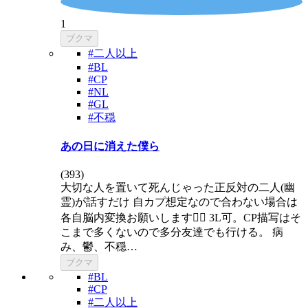
1
ブクマ
#二人以上
#BL
#CP
#NL
#GL
#不穏
あの日に消えた僕ら
(
393
)
大切な人を置いて死んじゃった正反対の二人(幽
霊)が話すだけ 自カプ想定なので合わない場合は
各自脳内変換お願いします🙇‍♀️ 3L可。CP描写はそ
こまで多くないので多分友達でも行ける。 病
み、鬱、不穏…
ブクマ
#BL
#CP
#二人以上