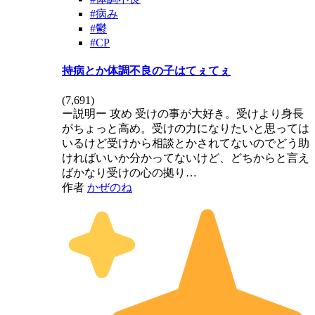
#病み
#鬱
#CP
持病とか体調不良の子はてぇてぇ
(
7,691
)
ー説明ー 攻め 受けの事が大好き。受けより身長
がちょっと高め。受けの力になりたいと思っては
いるけど受けから相談とかされてないのでどう助
ければいいか分かってないけど、どちからと言え
ばかなり受けの心の拠り…
作者
かぜのね