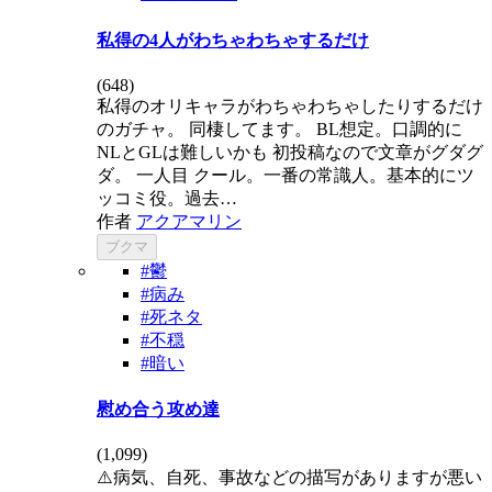
私得の4人がわちゃわちゃするだけ
(
648
)
私得のオリキャラがわちゃわちゃしたりするだけ
のガチャ。 同棲してます。 BL想定。口調的に
NLとGLは難しいかも 初投稿なので文章がグダグ
ダ。 一人目 クール。一番の常識人。基本的にツ
ッコミ役。過去…
作者
アクアマリン
ブクマ
#鬱
#病み
#死ネタ
#不穏
#暗い
慰め合う攻め達
(
1,099
)
⚠️病気、自死、事故などの描写がありますが悪い