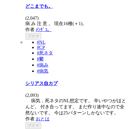
どこまでも。
(
2,047
)
病 み 注 意 。 現在16種(＋1)。
作者
ﾒﾝﾀﾞｺ。
ブクマ
#NL
#CP
#死ネタ
#鬱
#病み
#病気
シリアス自カプ
(
2,093
)
病気，死ネタのNL想定です。 辛いやつがほと
んど。 付き合ってます。 まだ作り途中なので全
然ないです。 今は25パターンしかないです。
作者
おとは
ブクマ