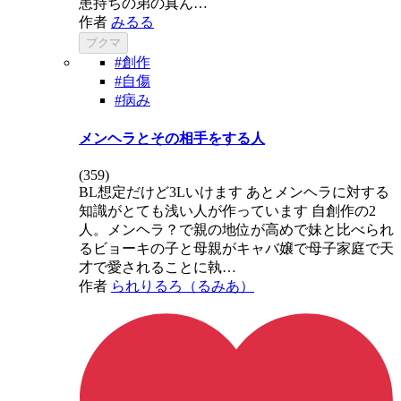
患持ちの弟の真ん…
作者
みるる
ブクマ
#創作
#自傷
#病み
メンヘラとその相手をする人
(
359
)
BL想定だけど3Lいけます あとメンヘラに対する
知識がとても浅い人が作っています 自創作の2
人。メンヘラ？で親の地位が高めで妹と比べられ
るビョーキの子と母親がキャバ嬢で母子家庭で天
才で愛されることに執…
作者
られりるろ（るみあ）