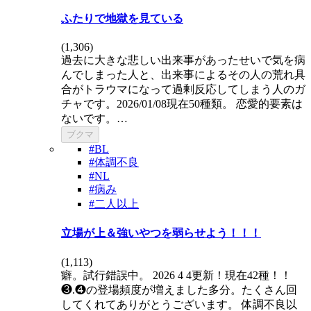
ふたりで地獄を見ている
(
1,306
)
過去に大きな悲しい出来事があったせいで気を病
んでしまった人と、出来事によるその人の荒れ具
合がトラウマになって過剰反応してしまう人のガ
チャです。2026/01/08現在50種類。 恋愛的要素は
ないです。…
ブクマ
#BL
#体調不良
#NL
#病み
#二人以上
立場が上＆強いやつを弱らせよう！！！
(
1,113
)
癖。試行錯誤中。 2026 4 4更新！現在42種！！
❸.❹の登場頻度が増えました多分。たくさん回
してくれてありがとうございます。 体調不良以