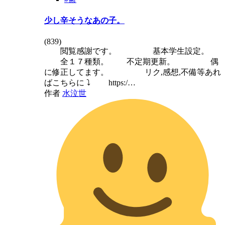
少し辛そうなあの子。
(
839
)
閲覧感謝です。 基本学生設定。
全１７種類。 不定期更新。 偶
に修正してます。 リク,感想,不備等あれ
ばこちらに ⤵️ https:/…
作者
水泣世