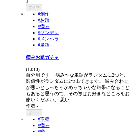
3
ブクマ
#創作
#お題
#病み
#ヤンデレ
#メンヘラ
#単語
病みお題ガチャ
(
1,010
)
自分用です。 病み〜な単語がランダムに2つと、
関係性がランダムに2つ出てきます。 噛み合わせ
が悪いとしっちゃかめっちゃかな結果になること
もあると思うので、その際はお好きなところをお
使いください。 思い…
作者
-
ブクマ
#不穏
#病み
#鬱