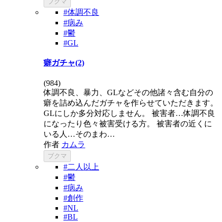
ブクマ
#体調不良
#病み
#鬱
#GL
癖ガチャ(2)
(
984
)
体調不良、暴力、GLなどその他諸々含む自分の
癖を詰め込んだガチャを作らせていただきます。
GLにしか多分対応しません。 被害者…体調不良
になったり色々被害受ける方。 被害者の近くに
いる人…そのまわ…
作者
カムラ
ブクマ
#二人以上
#鬱
#病み
#創作
#NL
#BL