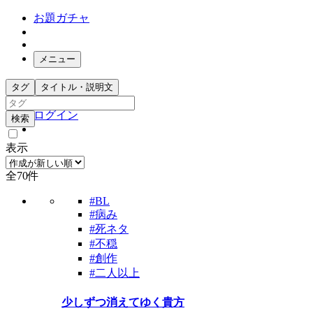
お題ガチャ
メニュー
お題箱
タグ
タイトル・説明文
ガチャ検索
ログイン
検索
表示
全70件
#BL
#病み
#死ネタ
#不穏
#創作
#二人以上
少しずつ消えてゆく貴方