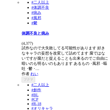
#二人以上
#体調不良
#病み
#風邪
#鬱
体調不良と病み
(
4,377
)
試作なので大失敗してる可能性があります 好き
なキャラの妄想を改変して詰めてます 腐ではな
いですが腐だと捉えることも出来るのでご自由に
暗いのも明るいのもあります あるもの ･風邪 ･嘔
吐 ･鬱 ･…
作者
れい
ブクマ
#二人以上
#創作
#BL
#CP
#R-18
#オリキャラ