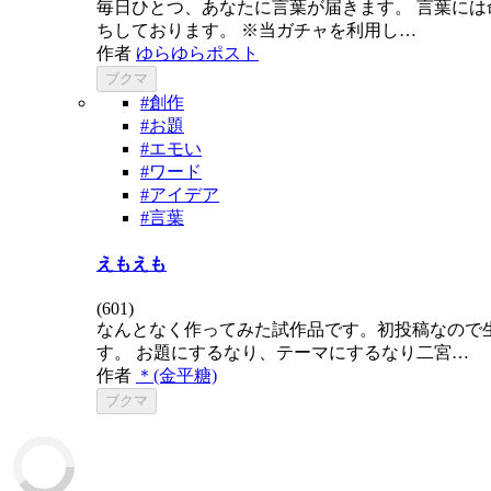
毎日ひとつ、あなたに言葉が届きます。 言葉には
ちしております。 ※当ガチャを利用し…
作者
ゆらゆらポスト
ブクマ
#創作
#お題
#エモい
#ワード
#アイデア
#言葉
えもえも
(
601
)
なんとなく作ってみた試作品です。初投稿なので生
す。 お題にするなり、テーマにするなり二宮…
作者
＊(金平糖)
ブクマ