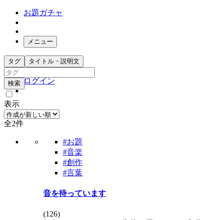
お題ガチャ
メニュー
お題箱
タグ
タイトル・説明文
ガチャ検索
ログイン
検索
表示
全2件
#お題
#音楽
#創作
#言葉
音を待っています
(
126
)