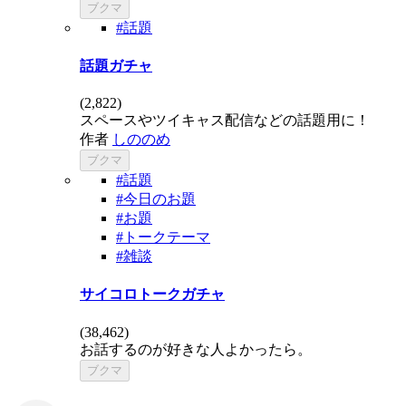
ブクマ
#話題
話題ガチャ
(
2,822
)
スペースやツイキャス配信などの話題用に！
作者
しののめ
ブクマ
#話題
#今日のお題
#お題
#トークテーマ
#雑談
サイコロトークガチャ
(
38,462
)
お話するのが好きな人よかったら。
ブクマ