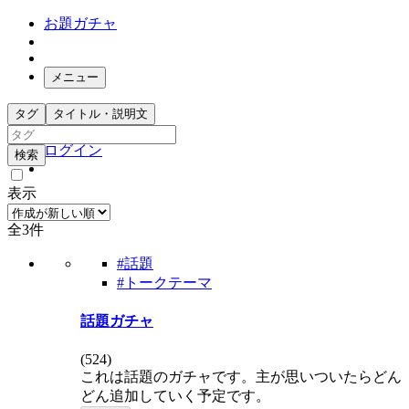
お題ガチャ
メニュー
お題箱
タグ
タイトル・説明文
ガチャ検索
ログイン
検索
表示
全3件
#話題
#トークテーマ
話題ガチャ
(
524
)
これは話題のガチャです。主が思いついたらどん
どん追加していく予定です。