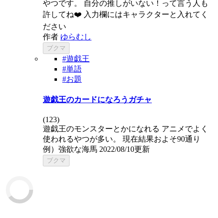
やつです。 自分の推しがいない！って言う人も
許してね❤️ 入力欄にはキャラクターと入れてく
ださい
作者
ゆらむし
ブクマ
#遊戯王
#単語
#お題
遊戯王のカードになろうガチャ
(
123
)
遊戯王のモンスターとかになれる アニメでよく
使われるやつが多い。 現在結果およそ90通り
例）強欲な海馬 2022/08/10更新
ブクマ