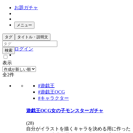
お題ガチャ
メニュー
お題箱
タグ
タイトル・説明文
ガチャ検索
ログイン
検索
表示
全2件
#遊戯王
#遊戯王OCG
#キャラクター
遊戯王OCG女の子モンスターガチャ
(
28
)
自分がイラストを描くキャラを決める用に作った