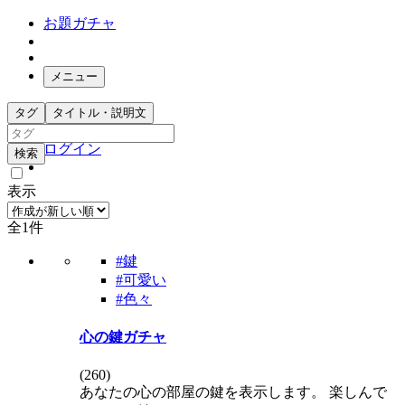
お題ガチャ
メニュー
お題箱
タグ
タイトル・説明文
ガチャ検索
ログイン
検索
表示
全1件
#鍵
#可愛い
#色々
心の鍵ガチャ
(
260
)
あなたの心の部屋の鍵を表示します。 楽しんで