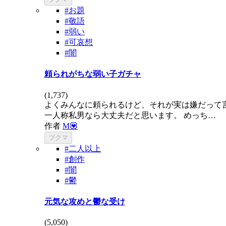
#お題
#敬語
#弱い
#可哀想
#闇
頼られがちな弱い子ガチャ
(
1,737
)
よくみんなに頼られるけど、それが実は嫌だって
一人称私男なら大丈夫だと思います。 めっち…
作者
M💟
ブクマ
#二人以上
#創作
#闇
#鬱
元気な攻めと鬱な受け
(
5,050
)