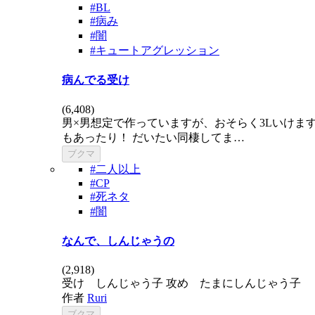
#BL
#病み
#闇
#キュートアグレッション
病んでる受け
(
6,408
)
男×男想定で作っていますが、おそらく3Lいけま
もあったり！ だいたい同棲してま…
ブクマ
#二人以上
#CP
#死ネタ
#闇
なんで、しんじゃうの
(
2,918
)
受け しんじゃう子 攻め たまにしんじゃう子
作者
Ruri
ブクマ