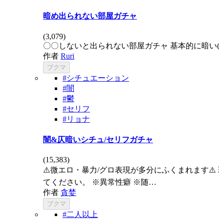
暗め出られない部屋ガチャ
(
3,079
)
〇〇しないと出られない部屋ガチャ 基本的に暗い(
作者
Ruri
ブクマ
#シチュエーション
#闇
#鬱
#セリフ
#リョナ
闇&仄暗いシチュ/セリフガチャ
(
15,383
)
⚠️微エロ・暴力/グロ表現が多分にふくまれます⚠
てください。 ※異常性癖 ※随…
作者
貪婪
ブクマ
#二人以上