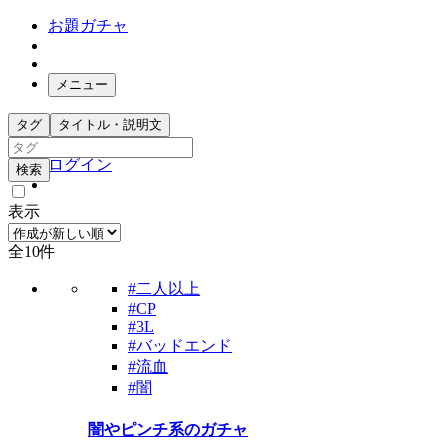
お題ガチャ
メニュー
お題箱
タグ
タイトル・説明文
ガチャ検索
ログイン
検索
表示
全10件
#二人以上
#CP
#3L
#バッドエンド
#流血
#闇
闇やピンチ系のガチャ