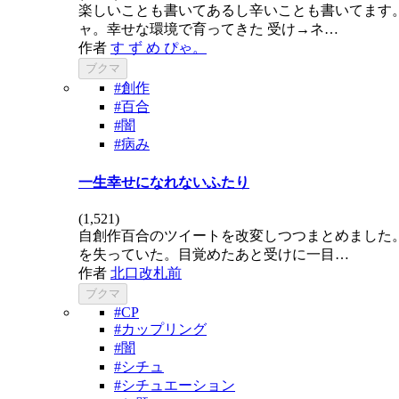
楽しいことも書いてあるし辛いことも書いてます。
ャ。幸せな環境で育ってきた 受け→ネ…
作者
す ず め ぴゃ。
ブクマ
#創作
#百合
#闇
#病み
一生幸せになれないふたり
(
1,521
)
自創作百合のツイートを改変しつつまとめました。
を失っていた。目覚めたあと受けに一目…
作者
北口改札前
ブクマ
#CP
#カップリング
#闇
#シチュ
#シチュエーション