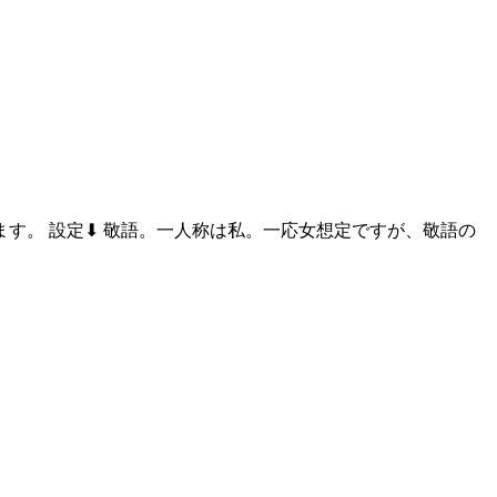
す。 設定⬇ 敬語。一人称は私。一応女想定ですが、敬語の