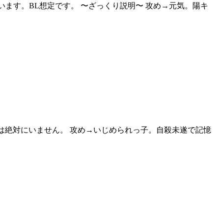
ます。BL想定です。 〜ざっくり説明〜 攻め→元気。陽キ
人は絶対にいません。 攻め→いじめられっ子。自殺未遂で記憶