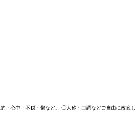
退廃的・心中・不穏・鬱など。 ◯人称・口調などご自由に改変し