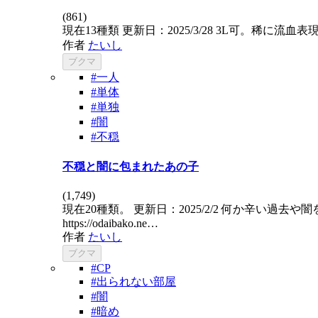
(
861
)
現在13種類 更新日：2025/3/28 3L可。稀
作者
たいし
ブクマ
#一人
#単体
#単独
#闇
#不穏
不穏と闇に包まれたあの子
(
1,749
)
現在20種類。 更新日：2025/2/2 何か辛
https://odaibako.ne…
作者
たいし
ブクマ
#CP
#出られない部屋
#闇
#暗め