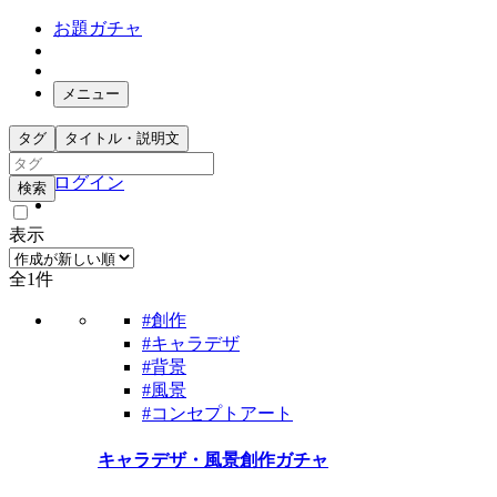
お題ガチャ
メニュー
お題箱
タグ
タイトル・説明文
ガチャ検索
ログイン
検索
表示
全1件
#創作
#キャラデザ
#背景
#風景
#コンセプトアート
キャラデザ・風景創作ガチャ