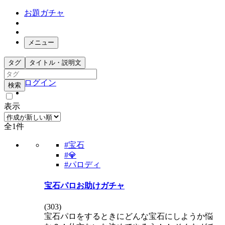
お題ガチャ
メニュー
お題箱
タグ
タイトル・説明文
ガチャ検索
ログイン
検索
表示
全1件
#宝石
#💎
#パロディ
宝石パロお助けガチャ
(
303
)
宝石パロをするときにどんな宝石にしようか悩