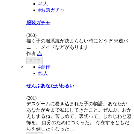
#1人
#お題ガチャ
服装ガチャ
(
363
)
描く子の服系統が決まらない時にどうぞ ※逆バ
ニー、メイドなどがあります
作者
赤
ブクマ
#創作
#1人
ぜんぶあなたがわるい
(
201
)
デスゲームに巻き込まれた子の物語。あなたが、
あなたが今まで私にしてきたこと。ぜんぶ、おか
えしするね。苦しめて、裏切って、じわじわと恐
怖を。 自分のためにつくった。 存在するともだ
ちを倒したくなった…