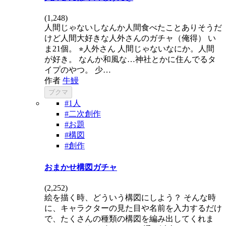
(
1,248
)
人間じゃないしなんか人間食べたことありそうだ
けど人間大好きな人外さんのガチャ（俺得） い
ま21個。 ⭐︎人外さん 人間じゃないなにか。人間
が好き。 なんか和風な…神社とかに住んでるタ
イプのやつ。 少…
作者
牛鰻
ブクマ
#1人
#二次創作
#お題
#構図
#創作
おまかせ構図ガチャ
(
2,252
)
絵を描く時、どういう構図にしよう？ そんな時
に、キャラクターの見た目や名前を入力するだけ
で、たくさんの種類の構図を編み出してくれま