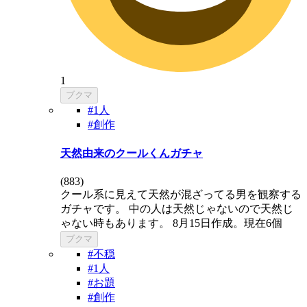
1
ブクマ
#1人
#創作
天然由来のクールくんガチャ
(
883
)
クール系に見えて天然が混ざってる男を観察する
ガチャです。 中の人は天然じゃないので天然じ
ゃない時もあります。 8月15日作成。現在6個
ブクマ
#不穏
#1人
#お題
#創作