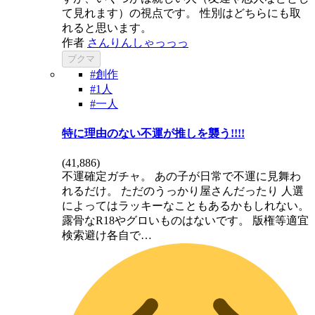
て見れます）の視点です。 性別はどちらにも取
れると思います。
作者
さんりんしゃっっっ
ブクマ
#創作
#1人
#一人
特に理由のない不運が推しを襲う!!!!
(
41,886
)
不運確定ガチャ。 あの子が日常で不運に見舞わ
れるだけ。 ただのうっかり屋さんだったり 人選
によってはラッキーなこともあるかもしれない。
露骨なR18やグロいものはないです。 版権等適宜
検索避け各自で…