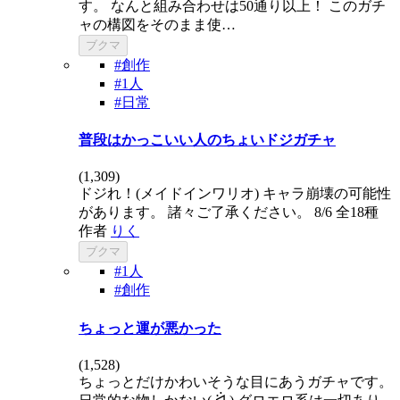
す。 なんと組み合わせは50通り以上！ このガチ
ャの構図をそのまま使…
ブクマ
#創作
#1人
#日常
普段はかっこいい人のちょいドジガチャ
(
1,309
)
ドジれ！(メイドインワリオ) キャラ崩壊の可能性
があります。 諸々ご了承ください。 8/6 全18種
作者
りく
ブクマ
#1人
#創作
ちょっと運が悪かった
(
1,528
)
ちょっとだけかわいそうな目にあうガチャです。