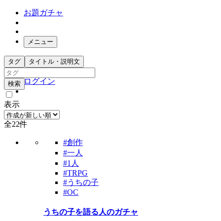
お題ガチャ
メニュー
お題箱
タグ
タイトル・説明文
ガチャ検索
ログイン
検索
表示
全22件
#創作
#一人
#1人
#TRPG
#うちの子
#OC
うちの子を語る人のガチャ