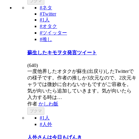
ブクマ
#ネタ
#Twitter
#1人
#オタク
#ツイッター
#推し
蘇生したキモヲタ発言ツイート
(
640
)
一度他界したオタクが蘇生(出戻り)したTwitterで
の様子です。作者の推しか3次元なので、2次元キ
ャラでは微妙に合わないかもですがご容赦を。
気が向いたら追加していきます。気が向いたら
入力する時は…
作者
かしわ飯
ブクマ
#1人
#人外
人外さんは今日もげんき