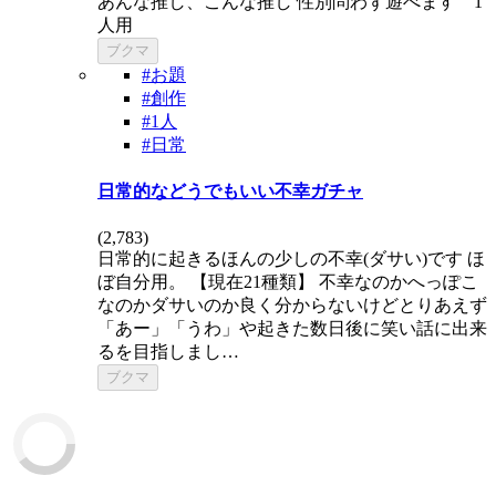
あんな推し、こんな推し 性別問わず遊べます 1
人用
ブクマ
#お題
#創作
#1人
#日常
日常的などうでもいい不幸ガチャ
(
2,783
)
日常的に起きるほんの少しの不幸(ダサい)です ほ
ぼ自分用。 【現在21種類】 不幸なのかへっぽこ
なのかダサいのか良く分からないけどとりあえず
「あー」「うわ」や起きた数日後に笑い話に出来
るを目指しまし…
ブクマ