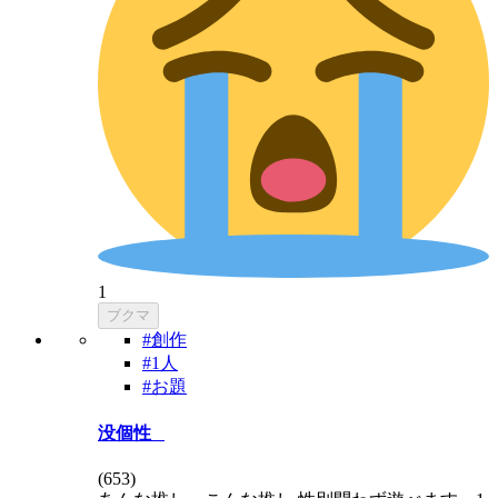
1
ブクマ
#創作
#1人
#お題
没個性⠀
(
653
)