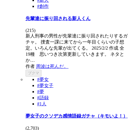
#新人
#創作
先輩達に振り回される新人くん
(
215
)
新人刑事の男性が先輩達に振り回されたりするガ
チャ。 捜査一課に来てから一年目くらいの子想
定。いろんな先輩が出てくる。 2025/2/2 作成 全
19種 思いつき次第更新していきます。 ネタと
か…
作者
周波は死んだ。
ブクマ
#夢女
#夢女子
#夢
#語録
#1人
夢女子のクソデカ感情語録ガチャ（キモいよ！）
(
2,703
)