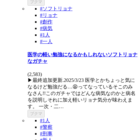
ブクマ
#ソフトリョナ
#リョナ
#創作
#病気
#1人
#一人
医学の軽い勉強になるかもしれないソフトリョナ
なガチャ
(
2,583
)
▶最終追加更新.2025/3/23 医学とかちょっと気に
なるけど勉強だる…😫ってなっているそこのみ
なさん!!このガチャではどんな病気なのかと病名
を説明しそれに加え軽いリョナ気分が味わえま
す。 一次・二…
ブクマ
#1人
#警察
#刑事