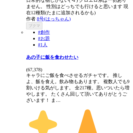
日常的な物しかない( ᐛ ) グロエロ系は一切あり
ません。 性別はどっちでも行けると思います 現
在12種類(たまに追加されるかも)
作者
8号(はっちゃん)
ブクマ
#創作
#お題
#1人
あの子に飯を食わせたい
(
67,378
)
キャラにご飯を食べさせるガチャです。 推し
よ、飯を食え。飲み物もあります。 複数人でも9
割いける気がします。 全217種。思いついたら増
やします。 たくさん回して頂いてありがとうご
ざいます！ ま…