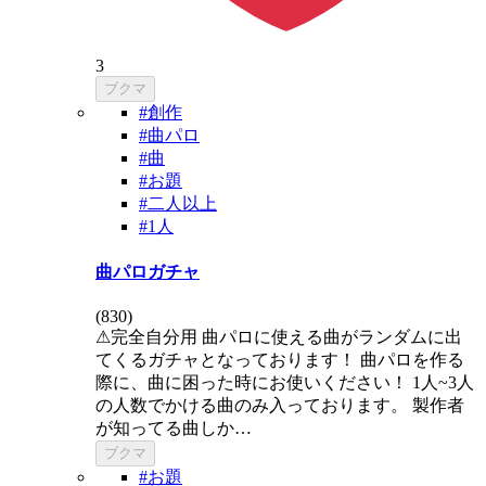
3
ブクマ
#創作
#曲パロ
#曲
#お題
#二人以上
#1人
曲パロガチャ
(
830
)
⚠完全自分用 曲パロに使える曲がランダムに出
てくるガチャとなっております！ 曲パロを作る
際に、曲に困った時にお使いください！ 1人~3人
の人数でかける曲のみ入っております。 製作者
が知ってる曲しか…
ブクマ
#お題