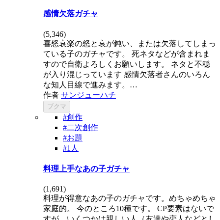
感情欠落ガチャ
(
5,346
)
喜怒哀楽の怒と哀が鈍い、または欠落してしまっ
ている子のガチャです。 死ネタなどが含まれま
すので自衛よろしくお願いします。 ネタと不穏
が入り混じっています 感情欠落者さんのいろん
な知人目線で進みます。…
作者
サンジューハチ
ブクマ
#創作
#二次創作
#お題
#1人
料理上手なあの子ガチャ
(
1,691
)
料理が得意なあの子のガチャです。めちゃめちゃ
家庭的。 今のところ10種です。 CP要素はないで
すが、いくつかは親しい人（友達や恋人などとし