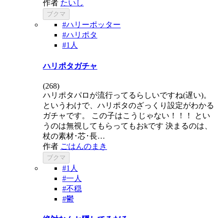
作者
たいし
ブクマ
#ハリーポッター
#ハリポタ
#1人
ハリポタガチャ
(
268
)
ハリポタパロが流行ってるらしいですね(遅い)。
というわけで、ハリポタのざっくり設定がわかる
ガチャです。 この子はこうじゃない！！！ とい
うのは無視してもらってもおkです 決まるのは、
杖の素材･芯･長…
作者
ごはんのまき
ブクマ
#1人
#一人
#不穏
#鬱