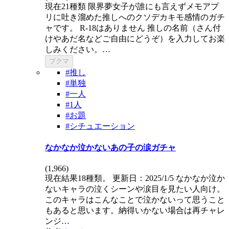
現在21種類 限界夢女子が誰にも言えずメモアプ
リに吐き溜めた推しへのクソデカキモ感情のガチ
ャです。 R-18はありません 推しの名前（さん付
けやあだ名などご自由にどうぞ）を入力してお楽
しみください。…
ブクマ
#推し
#単独
#一人
#1人
#お題
#シチュエーション
なかなか泣かないあの子の涙ガチャ
(
1,966
)
現在結果18種類。 更新日：2025/1/5 なかなか泣か
ないキャラの泣くシーンや涙目を見たい人向け。
このキャラはこんなことで泣かないって思うこと
もあると思います。納得いかない場合は再チャレ
ンジ…