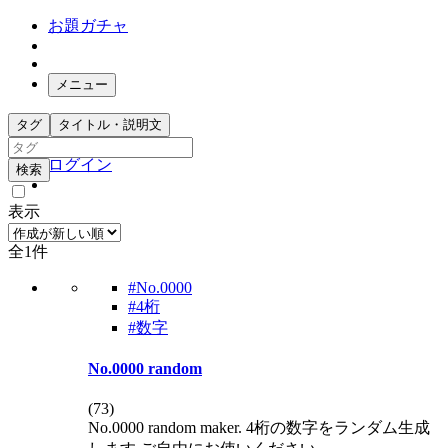
お題ガチャ
メニュー
お題箱
タグ
タイトル・説明文
ガチャ検索
ログイン
検索
表示
全1件
#No.0000
#4桁
#数字
No.0000 random
(
73
)
No.0000 random maker. 4桁の数字をランダム生成