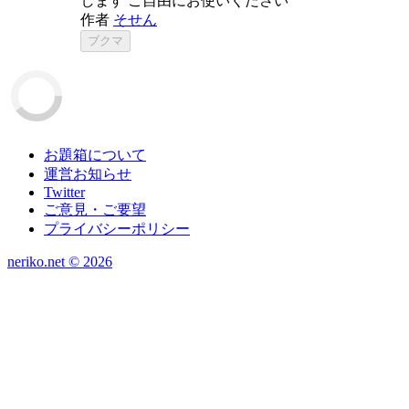
します ご自由にお使いください
作者
そせん
ブクマ
お題箱について
運営お知らせ
Twitter
ご意見・ご要望
プライバシーポリシー
neriko.net ©
2026