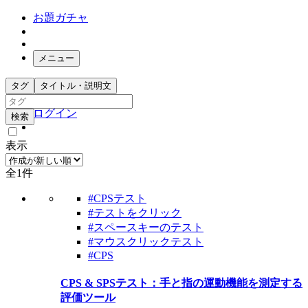
お題ガチャ
メニュー
お題箱
タグ
タイトル・説明文
ガチャ検索
ログイン
検索
表示
全1件
#CPSテスト
#テストをクリック
#スペースキーのテスト
#マウスクリックテスト
#CPS
CPS & SPSテスト：手と指の運動機能を測定する
評価ツール