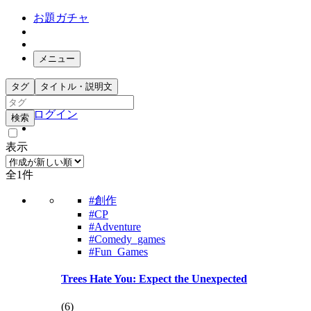
お題ガチャ
メニュー
お題箱
タグ
タイトル・説明文
ガチャ検索
ログイン
検索
表示
全1件
#創作
#CP
#Adventure
#Comedy_games
#Fun_Games
Trees Hate You: Expect the Unexpected
(
6
)