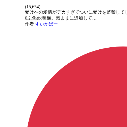
(
15,654
)
受けへの愛情がデカすぎてついに受けを監禁してし
0.2.含め)種類。気ままに追加して…
作者
すいかばー