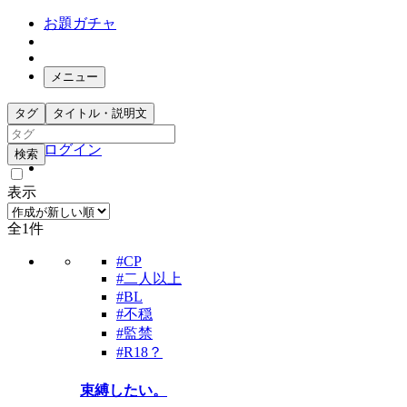
お題ガチャ
メニュー
お題箱
タグ
タイトル・説明文
ガチャ検索
ログイン
検索
表示
全1件
#CP
#二人以上
#BL
#不穏
#監禁
#R18？
束縛したい。