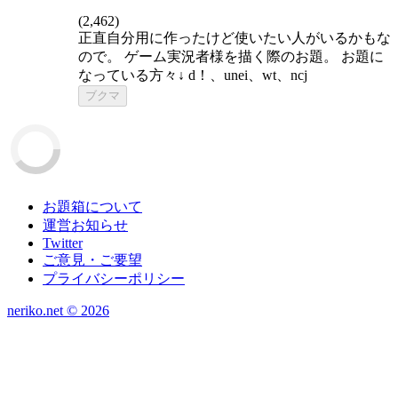
(
2,462
)
正直自分用に作ったけど使いたい人がいるかもな
ので。 ゲーム実況者様を描く際のお題。 お題に
なっている方々↓ d！、unei、wt、ncj
ブクマ
お題箱について
運営お知らせ
Twitter
ご意見・ご要望
プライバシーポリシー
neriko.net ©
2026