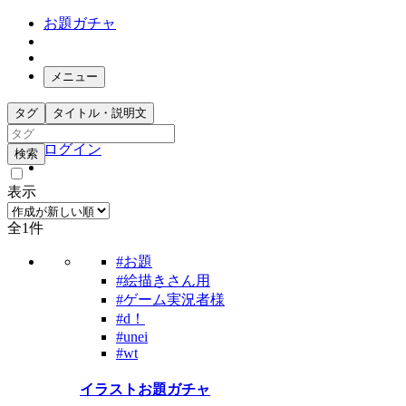
お題ガチャ
メニュー
お題箱
タグ
タイトル・説明文
ガチャ検索
ログイン
検索
表示
全1件
#お題
#絵描きさん用
#ゲーム実況者様
#d！
#unei
#wt
イラストお題ガチャ