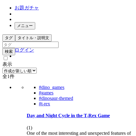
お題ガチャ
メニュー
お題箱
タグ
タイトル・説明文
ガチャ検索
ログイン
検索
表示
全1件
#dino_games
#games
#dinosaur-themed
#t-rex
Day and Night Cycle in the T-Rex Game
(
1
)
One of the most interesting and unexpected features of