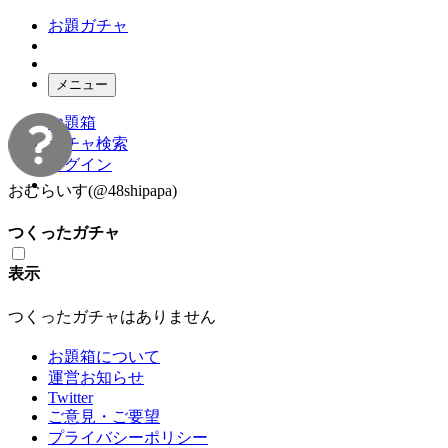
お題ガチャ
メニュー
お題箱
ガチャ検索
ログイン
おむらいす
(@48shipapa)
つくったガチャ
表示
つくったガチャはありません
お題箱について
運営お知らせ
Twitter
ご意見・ご要望
プライバシーポリシー