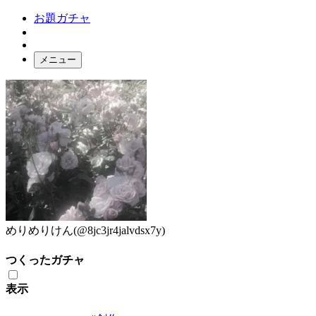
お題ガチャ
メニュー
お題箱
ガチャ検索
ログイン
めりめりけん
(@8jc3jr4jalvdsx7y)
つくったガチャ
表示