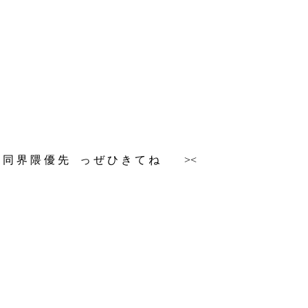
 し い で す . 同 界 隈 優 先 っ ぜ ひ き て ね