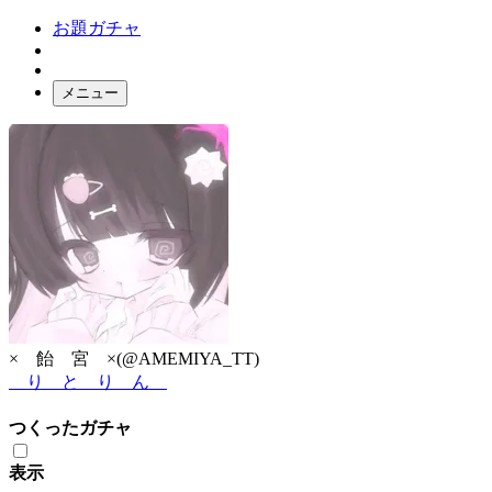
お題ガチャ
メニュー
お題箱
ガチャ検索
ログイン
× 飴 宮 ×
(@AMEMIYA_TT)
り と り ん
つくったガチャ
表示