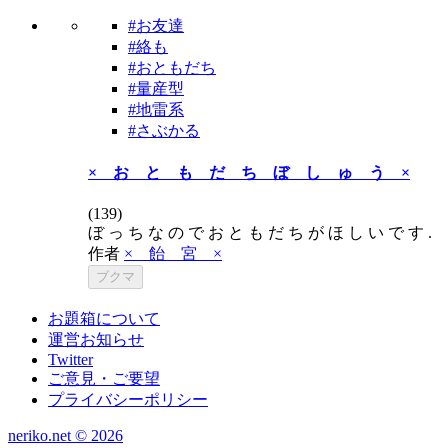
#お友達
#絡も
#おともだち
#量産型
#地雷系
#さぶかる
× お と も だ ち ぼ し ゅ う ×
(
139
)
ぼ っ ち な の で お と も だ ち が ほ
作者
× 飴 宮 ×
ブクマ
お題箱について
運営お知らせ
Twitter
ご意見・ご要望
プライバシーポリシー
neriko.net ©
2026