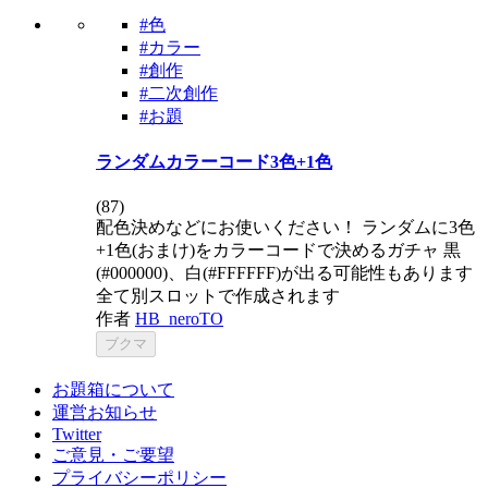
#色
#カラー
#創作
#二次創作
#お題
ランダムカラーコード3色+1色
(
87
)
配色決めなどにお使いください！ ランダムに3色
+1色(おまけ)をカラーコードで決めるガチャ 黒
(#000000)、白(#FFFFFF)が出る可能性もあります
全て別スロットで作成されます
作者
HB_neroTO
ブクマ
お題箱について
運営お知らせ
Twitter
ご意見・ご要望
プライバシーポリシー