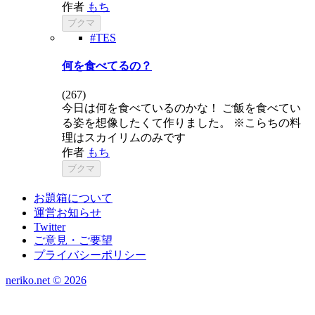
作者
もち
ブクマ
#TES
何を食べてるの？
(
267
)
今日は何を食べているのかな！ ご飯を食べてい
る姿を想像したくて作りました。 ※こらちの料
理はスカイリムのみです
作者
もち
ブクマ
お題箱について
運営お知らせ
Twitter
ご意見・ご要望
プライバシーポリシー
neriko.net ©
2026