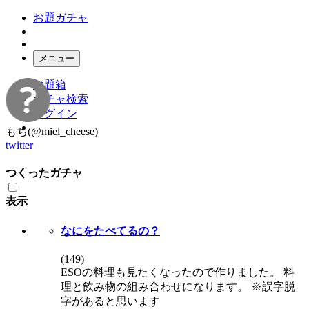
お題ガチャ
メニュー
お題箱
ガチャ検索
ログイン
もち
(@miel_cheese)
twitter
つくったガチャ
表示
なにをたべてるの？
(
149
)
ESOの料理も見たくなったので作りました。 料
理と飲み物の組み合わせになります。 ※誤字脱
字があると思います