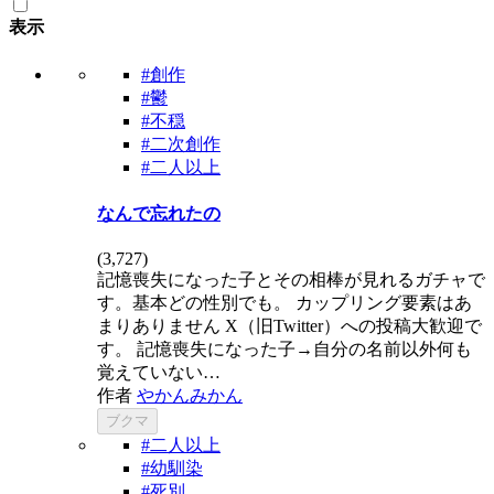
表示
#創作
#鬱
#不穏
#二次創作
#二人以上
なんで忘れたの
(
3,727
)
記憶喪失になった子とその相棒が見れるガチャで
す。基本どの性別でも。 カップリング要素はあ
まりありません X（旧Twitter）への投稿大歓迎で
す。 記憶喪失になった子→自分の名前以外何も
覚えていない…
作者
やかんみかん
ブクマ
#二人以上
#幼馴染
#死別