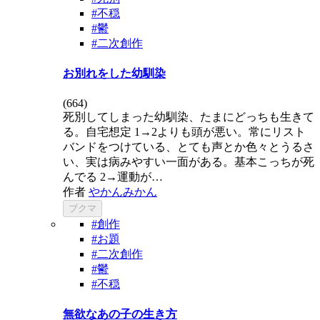
#不穏
#鬱
#二次創作
お別れをした幼馴染
(
664
)
死別してしまった幼馴染、たまにどっちも生きて
る。自宅想定 1→2よりも頭が悪い。常にリスト
バンドをつけている、とても声とか色々とうるさ
い、実は病みやすい一面がある。基本こっちが死
んでる 2→運動が…
作者
やかんみかん
ブクマ
#創作
#お題
#二次創作
#鬱
#不穏
無欲なあの子の生き方