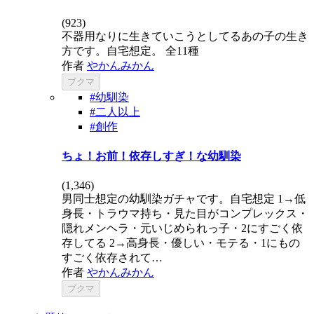
(
923
)
不器用なりに生きていこうとしてるあの子の生き
方です。自宅想定。 全11種
作者
やかんみかん
ブクマ
#幼馴染
#二人以上
#創作
ちょ！お前！依存しすぎ！な幼馴染
(
1,346
)
男同士想定の幼馴染ガチャです。自宅想定 1→低
身長・トラウマ持ち・見た目がコンプレックス・
隠れメンヘラ・元いじめられっ子・2にすごく依
存してる 2→高身長・優しい・モテる・1にもの
すごく依存されて…
作者
やかんみかん
ブクマ