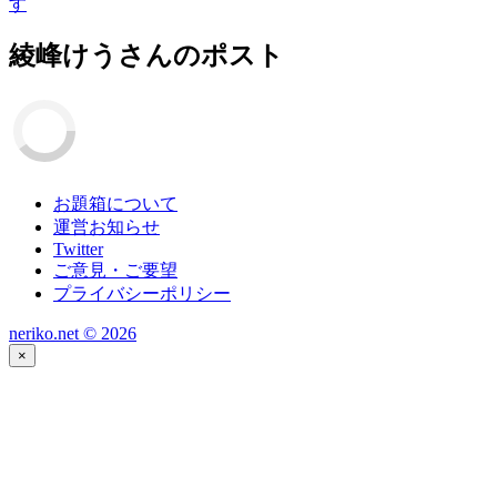
す
綾峰けう
さんのポスト
お題箱について
運営お知らせ
Twitter
ご意見・ご要望
プライバシーポリシー
neriko.net ©
2026
×