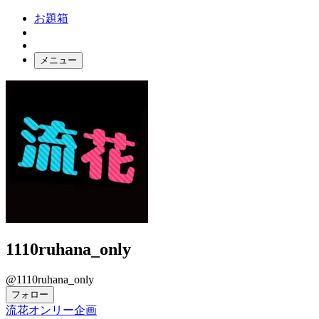
お題箱
メニュー
お題ガチャ
ログイン
1110ruhana_only
@1110ruhana_only
フォロー
流花オンリー企画