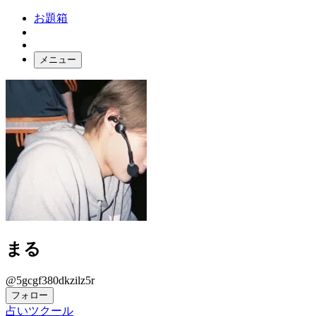
お題箱
メニュー
お題ガチャ
ログイン
まる
@5gcgf380dkzilz5r
フォロー
占いツクール