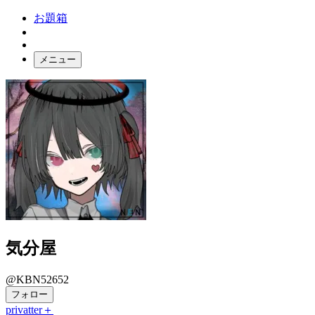
お題箱
メニュー
お題ガチャ
ログイン
気分屋
@KBN52652
フォロー
privatter＋