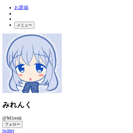
お題箱
メニュー
お題ガチャ
ログイン
みれんく
@M1renk
フォロー
twitter