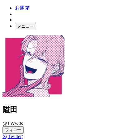
お題箱
メニュー
お題ガチャ
ログイン
隘田
@TWw0s
フォロー
X(Twitter)