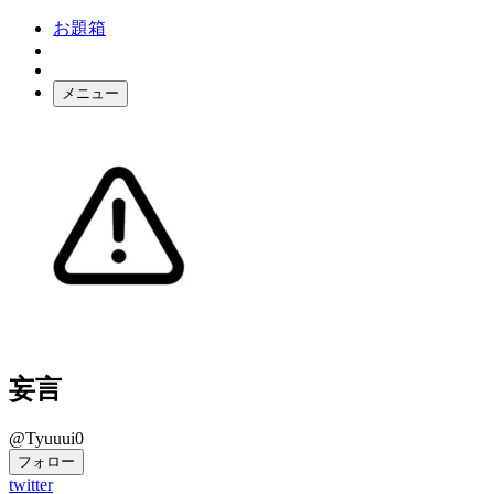
お題箱
メニュー
お題ガチャ
ログイン
妄言
@Tyuuui0
フォロー
twitter