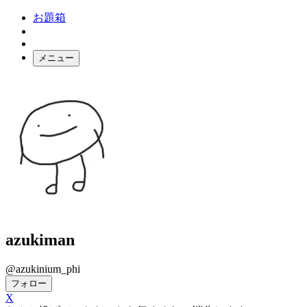
お題箱
メニュー
お題ガチャ
ログイン
azukiman
@azukinium_phi
フォロー
X