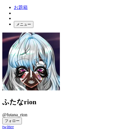
お題箱
メニュー
お題ガチャ
ログイン
ふたなrion
@futana_rion
フォロー
twitter