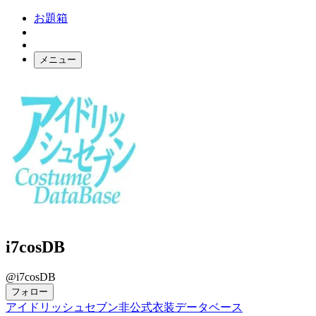
お題箱
メニュー
お題ガチャ
ログイン
i7cosDB
@i7cosDB
フォロー
アイドリッシュセブン非公式衣装データベース