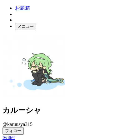
お題箱
メニュー
お題ガチャ
ログイン
カルーシャ
@karuusya315
フォロー
twitter