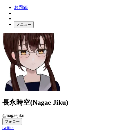
お題箱
メニュー
お題ガチャ
ログイン
長永時空(Nagae Jiku)
@nagaejiku
フォロー
twitter