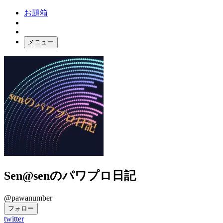
お題箱
メニュー
お題ガチャ
ログイン
Sen@senのパワプロ日記
@pawanumber
フォロー
twitter