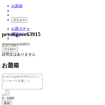
お題箱
メニュー
お題ガチャ
prestigeev63915
ログイン
@prestigeev63915
フォロー
説明文はありません
お題箱
0
/
1000